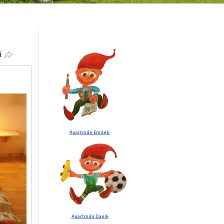
í
Apartmán Emilek
Apartmán Daník