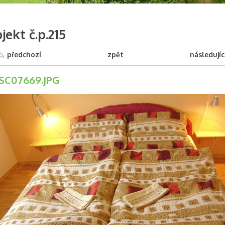
jekt č.p.215
předchozí
zpět
následujíc
SC07669.JPG