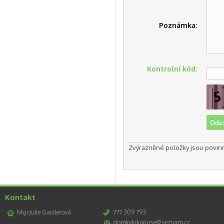
Poznámka:
Kontrolní kód:
Zvýrazněné položky jsou povin
Kontakt
Mgr.Julie Gaislerová
777 309 793
domkykrkonose@seznam.cz