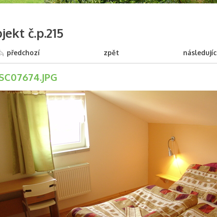
jekt č.p.215
předchozí
zpět
následujíc
SC07674.JPG