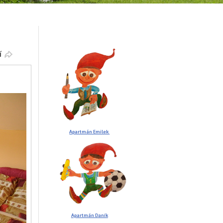
í
Apartmán Emilek
Apartmán Daník