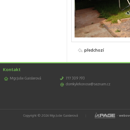
předchozí
Kontakt
Mgr.Julie Gaislerová
777 309 793
domkykrkonose@seznam.cz
Copyright © 2026 Mgr.Julie Gaislerová
|
-
webové