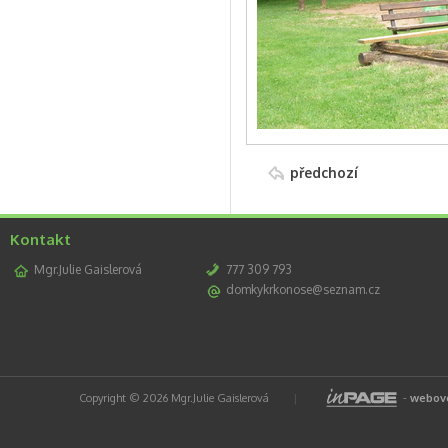
předchozí
Kontakt
Mgr.Julie Gaislerová
777 309 793
domkykrkonose@seznam.cz
Copyright © 2026 Mgr.Julie Gaislerová
|
-
webové